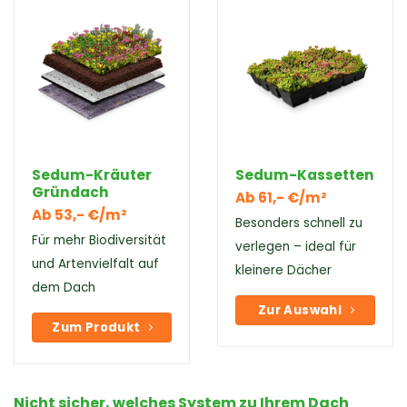
Sedum-Kräuter
Sedum-Kassetten
Gründach
Ab 61,- €/m²
Ab 53,- €/m²
Besonders schnell zu
Für mehr Biodiversität
verlegen – ideal für
und Artenvielfalt auf
kleinere Dächer
dem Dach
Zur Auswahl
Zum Produkt
Nicht sicher, welches System zu Ihrem Dach