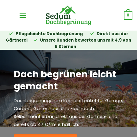
Zum
Inhalt
0
springen
Pflegeleichte Dachbegrünung
Direkt aus der
Gärtnerei
Unsere Kunden bewerten uns mit 4,9 von
5 Sternen
Dach begrünen leicht
gemacht
Dachbegrünungen im Komplettpaket für Garage,
Carport, Gartenhaus und Flachdach.
Selbst montierbar, direkt aus der Gärtnerei und
bereits ab 47 €/m² erhältlich.