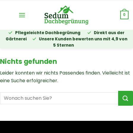
Zum
Inhalt
0
springen
Pflegeleichte Dachbegrünung
Direkt aus der
Gärtnerei
Unsere Kunden bewerten uns mit 4,9 von
5 Sternen
Nichts gefunden
Leider konnten wir nichts Passendes finden. Vielleicht ist
eine Suche erfolgreicher.