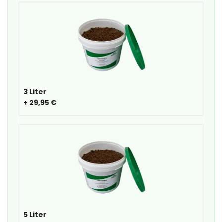
3 Liter
+
29,95 €
5 Liter