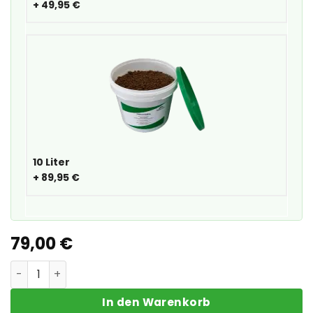
+
49,95 €
10 Liter
+
89,95 €
79,00
€
Sedum-Kassette Leicht Menge
In den Warenkorb