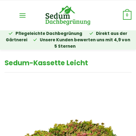
Zum
Inhalt
0
springen
Pflegeleichte Dachbegrünung
Direkt aus der
Gärtnerei
Unsere Kunden bewerten uns mit 4,9 von
5 Sternen
Sedum-Kassette Leicht