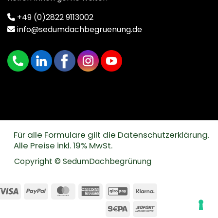
+49 (0)2822 9113002
info@sedumdachbegruenung.de
Für alle Formulare gilt die Datenschutzerklärung.
Alle Preise inkl. 19% MwSt.
Copyright © SedumDachbegrünung
Visa
PayPal
MasterCard
American
GiroPay
Klarna
Express
Sepa
Sofort