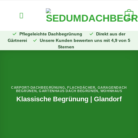
Zum
Inhalt
0
springen
Pflegeleichte Dachbegrünung
Direkt aus der
Gärtnerei
Unsere Kunden bewerten uns mit 4,9 von 5
Sternen
CARPORT-DACHBEGRÜNUNG
,
FLACHDÄCHER
,
GARAGENDACH
BEGRÜNEN
,
GARTENHAUS DACH BEGRÜNEN
,
WOHNHAUS
Klassische Begrünung | Glandorf